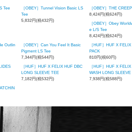
S Tee
［OBEY］Tunnel Vision Basic LS
［OBEY］THE CREEPE
Tee
8,424円(税624円)
5,832円(税432円)
［OBEY］Obey Worldwi
e L/S Tee
8,424円(税624円)
 Outlin
［OBEY］Can You Feel It Basic
［HUF］HUF X FELIX
Pigment LS Tee
PACK
7,344円(税544円)
810円(税60円)
LIDES
［HUF］HUF X FELIX HUF DBC
［HUF］HUF X FELIX
LONG SLEEVE TEE
WASH LONG SLEEVE
7,182円(税532円)
7,938円(税588円)
ATCHIN