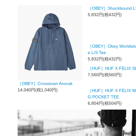
［OBEY］Shockbound L
5,832円(税432円)
［OBEY］Obey Worldwide
e L/S Tee
5,832円(税432円)
［HUF］HUF X FELIX S
7,560円(税560円)
［OBEY］Crosstown Anorak
14,040円(税1,040円)
［HUF］HUF X FELIX W
G POCKET TEE
6,804円(税504円)