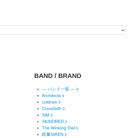
BAND / BRAND
--- バンド一覧 ---
Architects
coldrain
Crossfaith
SiM
SKINDRED
The Winking Owl
眩暈SIREN