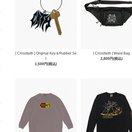
[ Crossfaith ] Original Key＆Rubber Se
[ Crossfaith ] Waist Bag
t
2,800円(税込)
1,500円(税込)