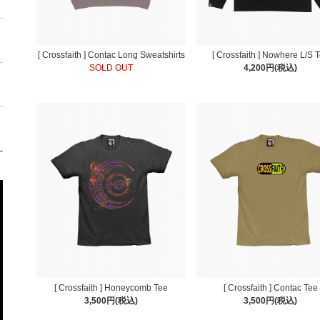
[ Crossfaith ] Contac Long Sweatshirts
[ Crossfaith ] Nowhere L/S 
SOLD OUT
4,200円(税込)
[ Crossfaith ] Honeycomb Tee
[ Crossfaith ] Contac Tee
3,500円(税込)
3,500円(税込)