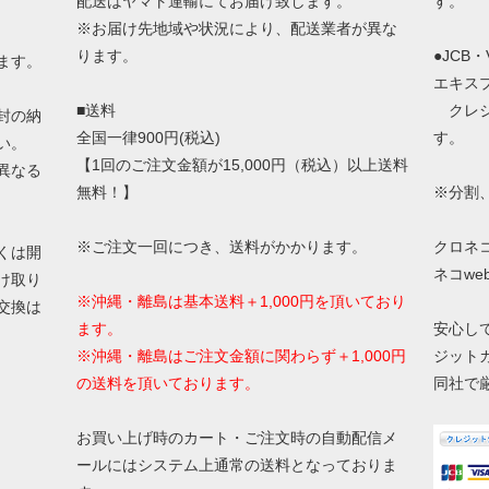
配送はヤマト運輸にてお届け致します。
す。
※お届け先地域や状況により、配送業者が異な
ります。
●JCB
ます。
エキス
■送料
クレジ
封の納
全国一律900円(税込)
す。
い。
【1回のご注文金額が15,000円（税込）以上送料
異なる
無料！】
※分割
※ご注文一回につき、送料がかかります。
クロネ
くは開
ネコw
け取り
※沖縄・離島は基本送料＋1,000円を頂いており
交換は
ます。
安心し
※沖縄・離島はご注文金額に関わらず＋1,000円
ジット
の送料を頂いております。
同社で
お買い上げ時のカート・ご注文時の自動配信メ
ールにはシステム上通常の送料となっておりま