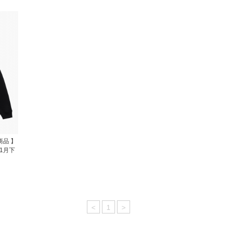
商品 】
 11月下
<
1
>