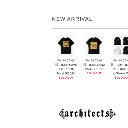
NEW ARRIVAL
6/4 18:00~再
6/4 18:00~再
6/4 18:00
販 [SiM] #SiM5
販 [SiM]"SAND
販 [SiM] "B
TH TOUR 2020
CASTLE" Tee
BALL BAT" 
Tee (日程入り)
SOLD OUT
g Sleeve T
SOLD OUT
SOLD OU