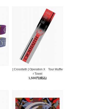
[ Crossfaith ] Operation X Tour Muffle
r Towel
1,500円(税込)