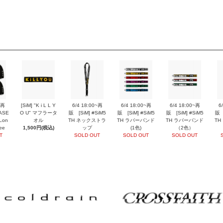
~再
[SiM] "K i L L Y
6/4 18:00~再
6/4 18:00~再
6/4 18:00~再
6
ASE
O U" マフラータ
販 [SiM] #SiM5
販 [SiM] #SiM5
販 [SiM] #SiM5
販 
Lon
オル
TH ネックストラ
TH ラバーバンド
TH ラバーバンド
TH
ee
1,500円(税込)
ップ
(1色)
（2色）
T
SOLD OUT
SOLD OUT
SOLD OUT