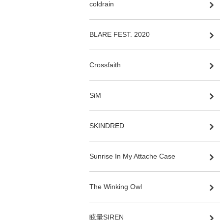
coldrain
BLARE FEST. 2020
Crossfaith
SiM
SKINDRED
Sunrise In My Attache Case
The Winking Owl
眩暈SIREN