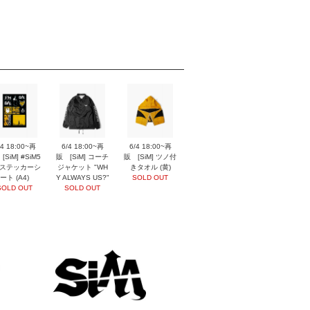
/4 18:00~再
6/4 18:00~再
6/4 18:00~再
[SiM] #SiM5
販 [SiM] コーチ
販 [SiM] ツノ付
 ステッカーシ
ジャケット "WH
きタオル (黄)
ート (A4)
Y ALWAYS US?"
SOLD OUT
SOLD OUT
SOLD OUT