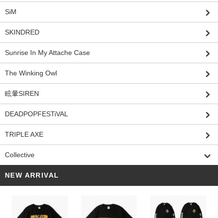
SiM
SKINDRED
Sunrise In My Attache Case
The Winking Owl
眩暈SIREN
DEADPOPFESTiVAL
TRIPLE AXE
Collective
NEW ARRIVAL