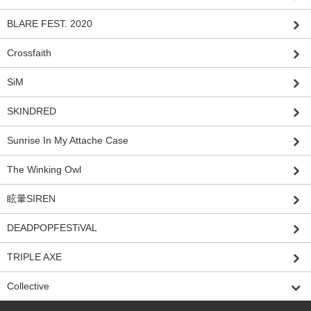
BLARE FEST. 2020
Crossfaith
SiM
SKINDRED
Sunrise In My Attache Case
The Winking Owl
眩暈SIREN
DEADPOPFESTiVAL
TRIPLE AXE
Collective