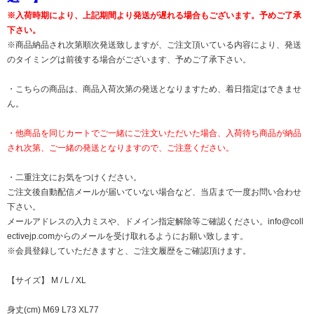
※入荷時期により、上記期間より発送が遅れる場合もございます。予めご了承
下さい。
※商品納品され次第順次発送致しますが、ご注文頂いている内容により、発送
のタイミングは前後する場合がございます、予めご了承下さい。
・こちらの商品は、商品入荷次第の発送となりますため、着日指定はできませ
ん。
・他商品を同じカートでご一緒にご注文いただいた場合、入荷待ち商品が納品
され次第、ご一緒の発送となりますので、ご注意ください。
・二重注文にお気をつけください。
ご注文後自動配信メールが届いていない場合など、当店まで一度お問い合わせ
下さい。
メールアドレスの入力ミスや、ドメイン指定解除等ご確認ください。
info@coll
ectivejp.com
からのメールを受け取れるようにお願い致します。
※会員登録していただきますと、ご注文履歴をご確認頂けます。
【サイズ】 M / L / XL
身丈(cm) M69 L73 XL77