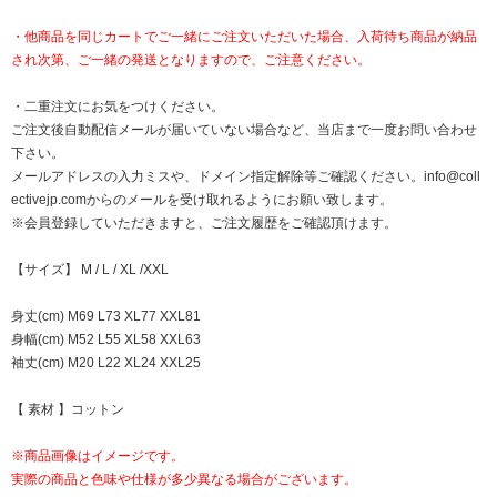
・他商品を同じカートでご一緒にご注文いただいた場合、入荷待ち商品が納品
され次第、ご一緒の発送となりますので、ご注意ください。
・二重注文にお気をつけください。
ご注文後自動配信メールが届いていない場合など、当店まで一度お問い合わせ
下さい。
メールアドレスの入力ミスや、ドメイン指定解除等ご確認ください。
info@coll
ectivejp.com
からのメールを受け取れるようにお願い致します。
※会員登録していただきますと、ご注文履歴をご確認頂けます。
【サイズ】 M / L / XL /XXL
身丈(cm) M69 L73 XL77 XXL81
身幅(cm) M52 L55 XL58 XXL63
袖丈(cm) M20 L22 XL24 XXL25
【 素材 】コットン
※商品画像はイメージです。
実際の商品と色味や仕様が多少異なる場合がございます。