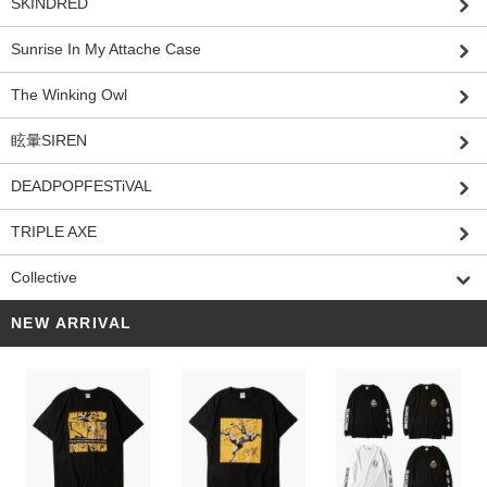
SKINDRED
Sunrise In My Attache Case
The Winking Owl
眩暈SIREN
DEADPOPFESTiVAL
TRIPLE AXE
Collective
NEW ARRIVAL