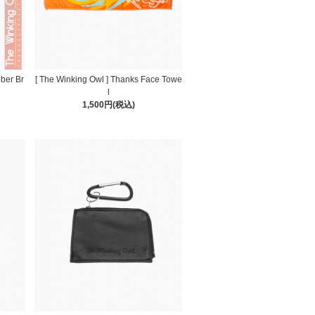
ber Br
[ The Winking Owl ] Thanks Face Towe
l
1,500円(税込)