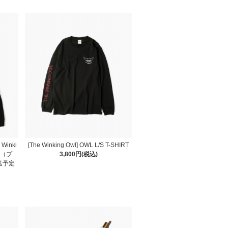
inki
[The Winking Owl] OWL L/S T-SHIRT
ER（プ
3,800円(税込)
送予定