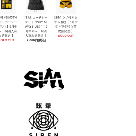
iM] #SiM5TH
[SiM] コーチジャ
[SiM] ツノ付きタ
テッカーシー
ケット "WHY AL
オル (黄)【 5月中
(A4)【 5月中
WAYS US?"【 5
旬～下旬頃入荷
～下旬頃入荷
月中旬～下旬頃
次第発送 】
次第発送 】
入荷次第発送 】
SOLD OUT
SOLD OUT
7,000円(税込)