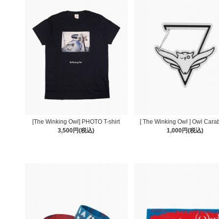
[The Winking Owl] PHOTO T-shirt
[ The Winking Owl ] Owl Cara
3,500円(税込)
1,000円(税込)