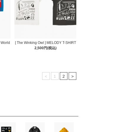
r World
[ The Winking Owl ] MELODY T-SHIRT
2,500円(税込)
<
1
2
>