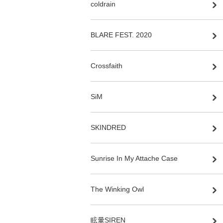
coldrain
BLARE FEST. 2020
Crossfaith
SiM
SKINDRED
Sunrise In My Attache Case
The Winking Owl
眩暈SIREN