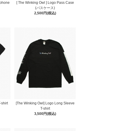
tphone
[ The Winking Owl ] Logo Pass Case
(パスケース)
2,500円(税込)
-shirt
[The Winking Owl] Logo Long Sleeve
T-shirt
3,500円(税込)