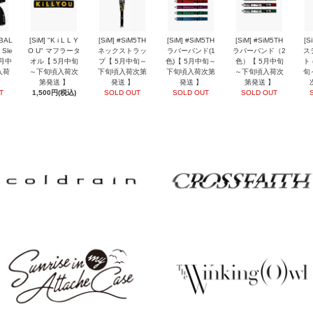
EBAL
[SiM] "K i L L Y
[SiM] #SiM5TH
[SiM] #SiM5TH
[SiM] #SiM5TH
[S
 Sle
O U" マフラータ
ネックストラッ
ラバーバンド(1
ラバーバンド（2
ス
5月中
オル【 5月中旬
プ【 5月中旬～
色)【 5月中旬～
色）【 5月中旬
ト 
入荷
～下旬頃入荷次
下旬頃入荷次第
下旬頃入荷次第
～下旬頃入荷次
旬
】
第発送 】
発送 】
発送 】
第発送 】
T
1,500円(税込)
SOLD OUT
SOLD OUT
SOLD OUT