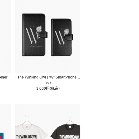
biner
[ The Winking Owl ] “W” SmartPhone C
ase
3,000円(税込)