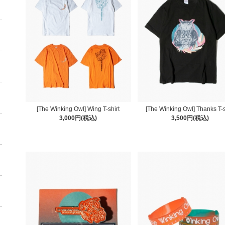
[The Winking Owl] Wing T-shirt
[The Winking Owl] Thanks T-s
3,000円(税込)
3,500円(税込)