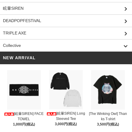
眩暈SIREN
DEADPOPFESTiVAL
TRIPLE AXE
Collective
NEW ARRIVAL
[眩暈SIREN] Long
[眩暈SIREN] FACE
[The Winking Owl] Than
Sleeved Tee
TOWEL
ks T-shirt
3,000円(税込)
1,000円(税込)
3,500円(税込)