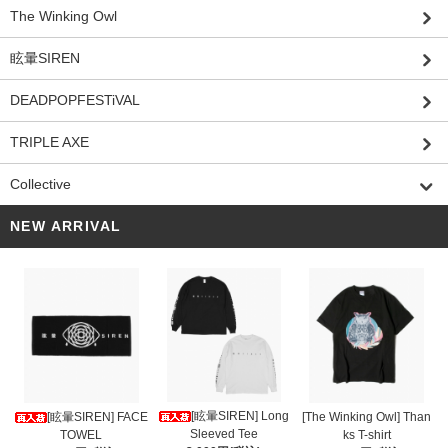
The Winking Owl
眩暈SIREN
DEADPOPFESTiVAL
TRIPLE AXE
Collective
NEW ARRIVAL
[眩暈SIREN] Long
[眩暈SIREN] FACE
[The Winking Owl] Than
Sleeved Tee
TOWEL
ks T-shirt