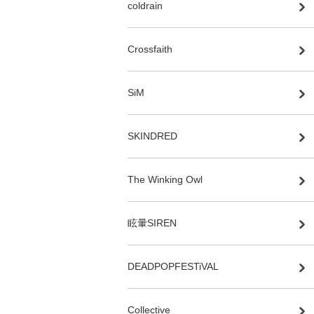
coldrain
Crossfaith
SiM
SKINDRED
The Winking Owl
眩暈SIREN
DEADPOPFESTiVAL
Collective