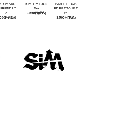
M] SiM AND T
[SiM] P!!! TOUR
[SiM] THE RAiS
 FRiENDS Te
Tee
ED FiST TOUR T
e
3,500円(税込)
ee
,000円(税込)
3,500円(税込)