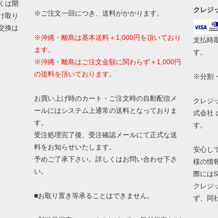
くは開
クレジ
※ご注文一回につき、送料がかかります。
け取り
交換は
※沖縄・離島は基本送料＋1,000円を頂いており
支払時
ます。
す。
※沖縄・離島はご注文金額に関わらず＋1,000円
の送料を頂いております。
※分割
お買い上げ時のカート・ご注文時の自動配信メ
クレジ
ールにはシステム上通常の送料となっておりま
式会社
す。
す。
受注処理完了後、受注確認メールにて正式な送
料をお知らせいたします。
安心し
予めご了承下さい。詳しくはお問い合わせ下さ
様の情
い。
際にはS
クレジ
■お取り置き等承ることはできません。
ず、同