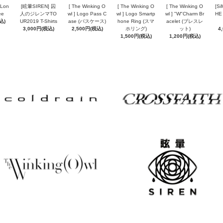
Lon
[眩暈SIREN] 囚
[ The Winking O
[ The Winking O
[ The Winking O
[Si
Tee
人のジレンマTO
wl ] Logo Pass C
wl ] Logo Smartp
wl ] "W"Charm Br
HE
込)
UR2019 T-Shirts
ase (パスケース)
hone Ring (スマ
acelet (ブレスレ
3,000円(税込)
2,500円(税込)
ホリング)
ット)
4
1,500円(税込)
1,200円(税込)