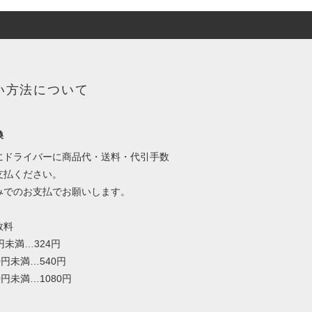
い方法について
換
にドライバーに商品代・送料・代引手数
支払ください。
みでのお支払でお願いします。
数料
0円未満…324円
00円未満…540円
00円未満…1080円