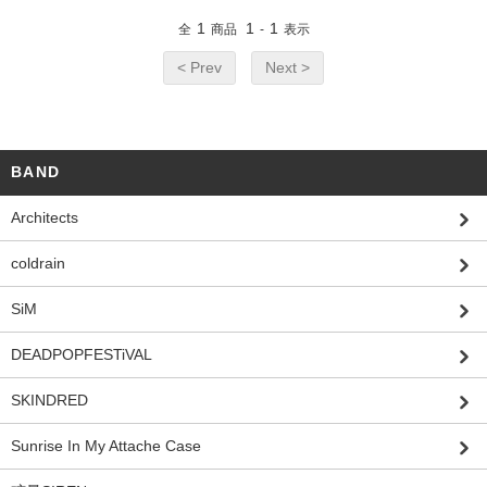
1
1
1
全
商品
-
表示
< Prev
Next >
BAND
Architects
coldrain
SiM
DEADPOPFESTiVAL
SKINDRED
Sunrise In My Attache Case