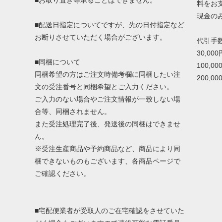
■お取り置き等承ることはできません。
料をお
現金の
■配送日指定についてですが、先の日付指定など
お断りさせていただく場合がございます。
代引手
30,00
■同梱について
100,0
同梱希望の方はご注文時備考欄に同梱したい注
200,0
文の受注番号と同梱希望とご入力ください。
ご入力のない場合やご注文情報が一致しない場
合等、同梱されません。
また受注処理完了後、発送後の同梱はできませ
ん。
※受注生産商品や予約商品など、商品により同
梱できないものもございます、各商品ページで
ご確認ください。
■宅配便業者が受取人のご在宅確認をさせていた