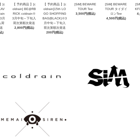
】[c
【 予約商品 】[c
【 予約商品 】[c
[SiM] BEWARE
[SiM] BEWARE
[S
KAV
oldrain] BE@RB
oldrain]15th LO
TOUR Tee
TOUR タイダイ
KF
rain
RICK coldrain※
GO SHOPPING
3,500円(税込)
ロンTee
4
※3月
3月中旬～下旬入
BAG(BLACK)※3
4,500円(税込)
入荷
荷次第順次発送
月中旬～下旬入
送
2,800円(税込)
荷次第順次発送
込)
200円(税込)