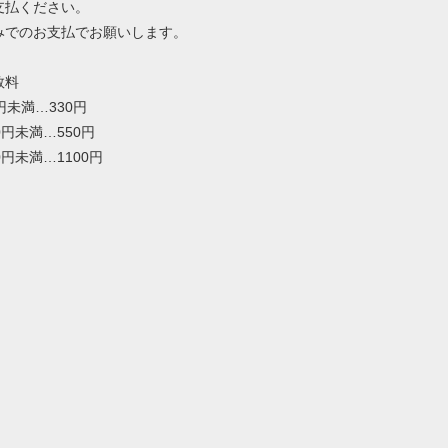
支払ください。
みでのお支払でお願いします。
数料
0円未満…330円
00円未満…550円
00円未満…1100円