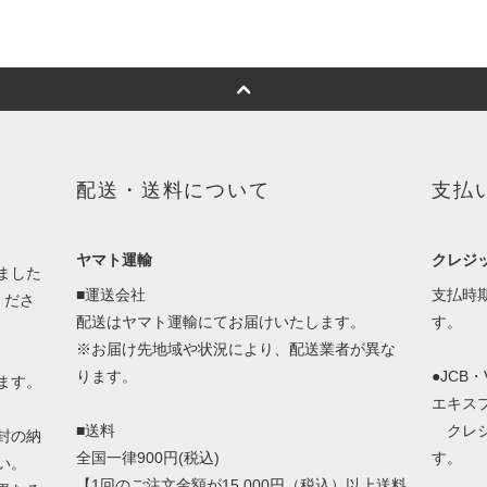
配送・送料について
支払
ヤマト運輸
クレジ
ました
■運送会社
支払時
くださ
配送はヤマト運輸にてお届けいたします。
す。
※お届け先地域や状況により、配送業者が異な
ります。
●JCB
ます。
エキス
■送料
クレジ
封の納
全国一律900円(税込)
す。
い。
【1回のご注文金額が15,000円（税込）以上送料