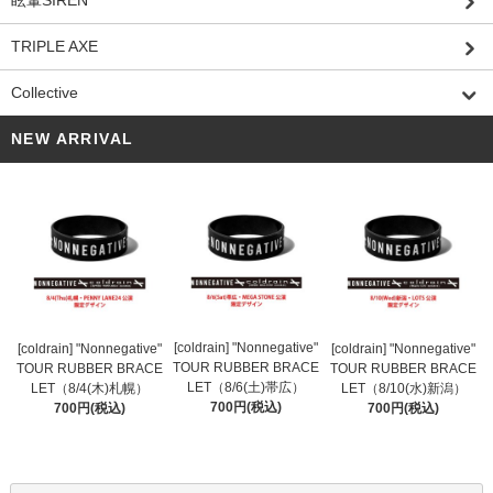
眩暈SIREN
TRIPLE AXE
Collective
NEW ARRIVAL
[coldrain] "Nonnegative"
[coldrain] "Nonnegative"
[coldrain] "Nonnegative"
TOUR RUBBER BRACE
TOUR RUBBER BRACE
TOUR RUBBER BRACE
LET（8/6(土)帯広）
LET（8/4(木)札幌）
LET（8/10(水)新潟）
700円(税込)
700円(税込)
700円(税込)