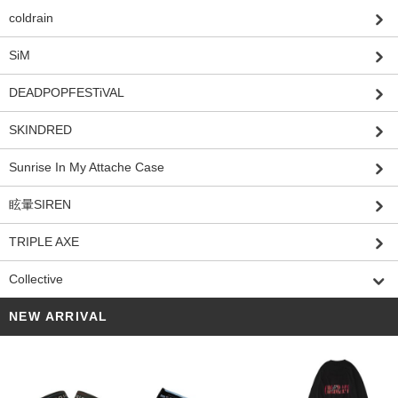
coldrain
SiM
DEADPOPFESTiVAL
SKINDRED
Sunrise In My Attache Case
眩暈SIREN
TRIPLE AXE
Collective
NEW ARRIVAL