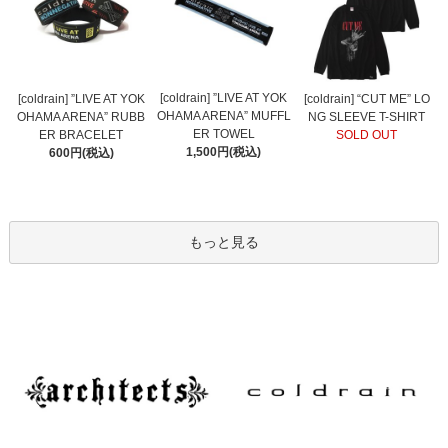
[coldrain] ”LIVE AT YOK
[coldrain] ”LIVE AT YOK
[coldrain] “CUT ME” LO
OHAMA ARENA” MUFFL
OHAMA ARENA” RUBB
NG SLEEVE T-SHIRT
ER TOWEL
ER BRACELET
SOLD OUT
1,500円(税込)
600円(税込)
もっと見る