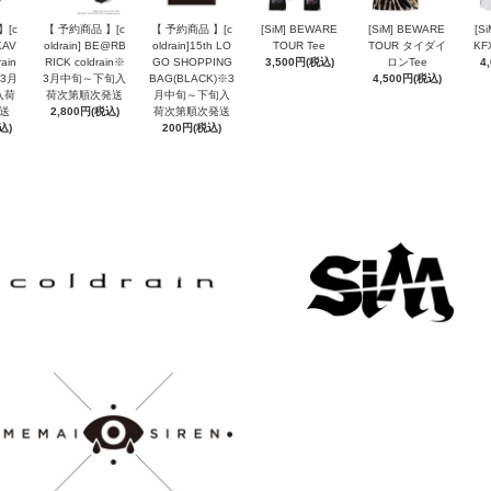
】[c
【 予約商品 】[c
【 予約商品 】[c
[SiM] BEWARE
[SiM] BEWARE
[S
KAV
oldrain] BE@RB
oldrain]15th LO
TOUR Tee
TOUR タイダイ
KF
rain
RICK coldrain※
GO SHOPPING
3,500円(税込)
ロンTee
4
※3月
3月中旬～下旬入
BAG(BLACK)※3
4,500円(税込)
入荷
荷次第順次発送
月中旬～下旬入
送
2,800円(税込)
荷次第順次発送
込)
200円(税込)