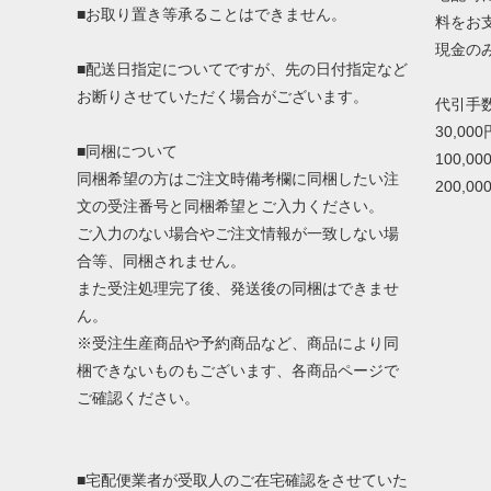
■お取り置き等承ることはできません。
料をお
現金の
■配送日指定についてですが、先の日付指定など
お断りさせていただく場合がございます。
代引手
30,00
■同梱について
100,0
同梱希望の方はご注文時備考欄に同梱したい注
200,0
文の受注番号と同梱希望とご入力ください。
ご入力のない場合やご注文情報が一致しない場
合等、同梱されません。
また受注処理完了後、発送後の同梱はできませ
ん。
※受注生産商品や予約商品など、商品により同
梱できないものもございます、各商品ページで
ご確認ください。
■宅配便業者が受取人のご在宅確認をさせていた