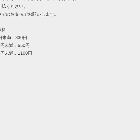
支払ください。
みでのお支払でお願いします。
数料
0円未満…330円
00円未満…550円
00円未満…1100円