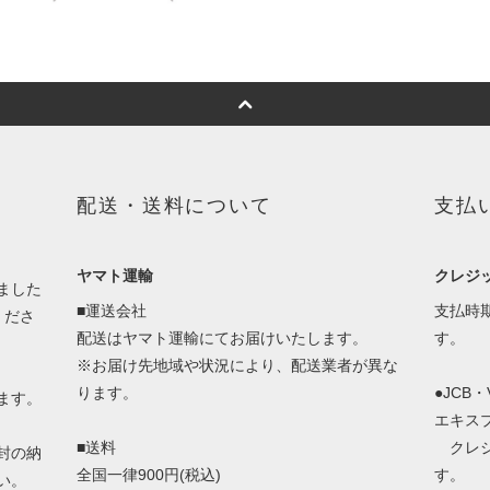
配送・送料について
支払
ヤマト運輸
クレジ
ました
■運送会社
支払時
くださ
配送はヤマト運輸にてお届けいたします。
す。
※お届け先地域や状況により、配送業者が異な
ります。
●JCB
ます。
エキス
■送料
クレジ
封の納
全国一律900円(税込)
す。
い。