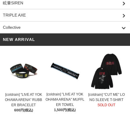
眩暈SIREN
TRIPLE AXE
Collective
NEW ARRIVAL
[coldrain] ”LIVE AT YOK
[coldrain] ”LIVE AT YOK
[coldrain] “CUT ME” LO
OHAMA ARENA” MUFFL
OHAMA ARENA” RUBB
NG SLEEVE T-SHIRT
ER TOWEL
ER BRACELET
SOLD OUT
1,500円(税込)
600円(税込)