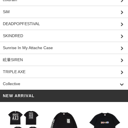
SiM
DEADPOPFESTiVAL
SKINDRED
Sunrise In My Attache Case
眩暈SIREN
TRIPLE AXE
Collective
NEW ARRIVAL