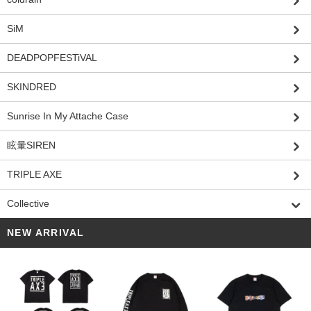
SiM
DEADPOPFESTiVAL
SKINDRED
Sunrise In My Attache Case
眩暈SIREN
TRIPLE AXE
Collective
NEW ARRIVAL