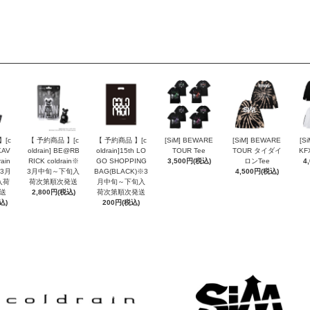
】[c
【 予約商品 】[c
【 予約商品 】[c
[SiM] BEWARE
[SiM] BEWARE
[S
KAV
oldrain] BE@RB
oldrain]15th LO
TOUR Tee
TOUR タイダイ
KF
rain
RICK coldrain※
GO SHOPPING
3,500円(税込)
ロンTee
4
※3月
3月中旬～下旬入
BAG(BLACK)※3
4,500円(税込)
入荷
荷次第順次発送
月中旬～下旬入
送
2,800円(税込)
荷次第順次発送
込)
200円(税込)