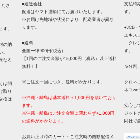
■運送会社
支払時
くださ
配送はヤマト運輸にてお届けいたします。
す。
※お届け先地域や状況により、配送業者が異な
ります。
●JCB
ます。
エキス
■送料
クレジ
封の納
全国一律900円(税込)
す。
い。
【1回のご注文金額が15,000円（税込）以上送料
異なる
無料！】
※分割
※ご注文一回につき、送料がかかります。
クロネ
くは開
ネコw
け取り
※沖縄・離島は基本送料＋1,000円を頂いており
交換は
ます。
安心し
※沖縄・離島はご注文金額に関わらず+1,000円
ジット
の送料がかかります。
同社で
お買い上げ時のカート・ご注文時の自動配信メ