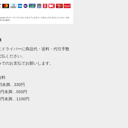
換
にドライバーに商品代・送料・代引手数
支払ください。
みでのお支払でお願いします。
数料
0円未満…330円
00円未満…550円
00円未満…1100円