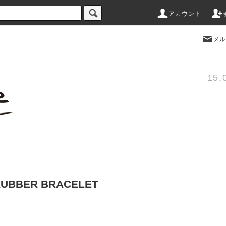
アカウント
メル
15
"RUBBER BRACELET