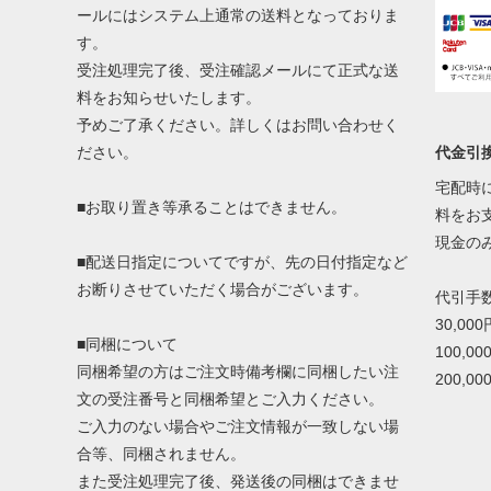
ールにはシステム上通常の送料となっておりま
す。
受注処理完了後、受注確認メールにて正式な送
料をお知らせいたします。
予めご了承ください。詳しくはお問い合わせく
代金引
ださい。
宅配時
■お取り置き等承ることはできません。
料をお
現金の
■配送日指定についてですが、先の日付指定など
お断りさせていただく場合がございます。
代引手
30,00
■同梱について
100,0
同梱希望の方はご注文時備考欄に同梱したい注
200,0
文の受注番号と同梱希望とご入力ください。
ご入力のない場合やご注文情報が一致しない場
合等、同梱されません。
また受注処理完了後、発送後の同梱はできませ