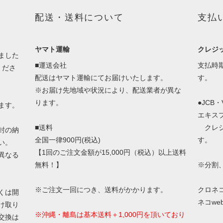
配送・送料について
支払
ヤマト運輸
クレジ
ました
■運送会社
支払時
くださ
配送はヤマト運輸にてお届けいたします。
す。
※お届け先地域や状況により、配送業者が異な
ります。
●JCB
ます。
エキス
■送料
クレジ
封の納
全国一律900円(税込)
す。
い。
【1回のご注文金額が15,000円（税込）以上送料
異なる
無料！】
※分割
※ご注文一回につき、送料がかかります。
クロネ
くは開
ネコw
け取り
※沖縄・離島は基本送料＋1,000円を頂いており
交換は