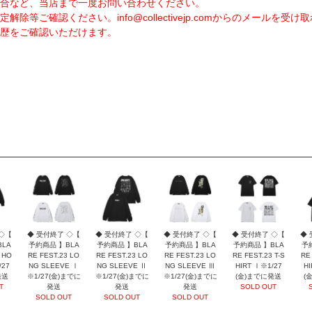
合など、当店まで一度お問い合わせください。
定解除等ご確認ください。
info@collectivejp.com
からのメールを受け取
歴をご確認いただけます。
 ◇【
◆ 受付終了 ◇【
◆ 受付終了 ◇【
◆ 受付終了 ◇【
◆ 受付終了 ◇【
◆ 
LA
予約商品 】BLA
予約商品 】BLA
予約商品 】BLA
予約商品 】BLA
予
 HO
RE FEST.23 LO
RE FEST.23 LO
RE FEST.23 LO
RE FEST.23 T-S
RE 
/27
NG SLEEVE Ⅰ
NG SLEEVE Ⅱ
NG SLEEVE Ⅲ
HIRT Ⅰ※1/27
HI
発送
※1/27(金)までに
※1/27(金)までに
※1/27(金)までに
(金)までに発送
(
T
発送
発送
発送
SOLD OUT
SOLD OUT
SOLD OUT
SOLD OUT