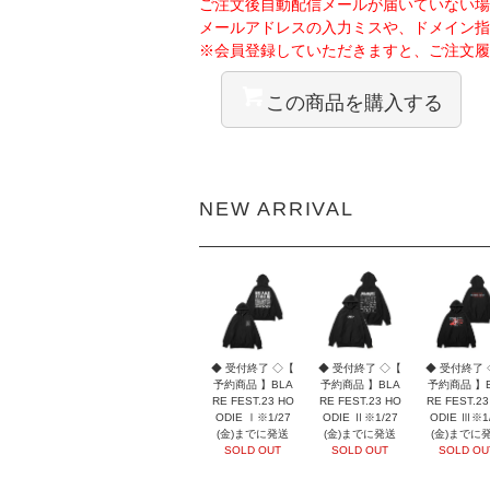
ご注文後自動配信メールが届いていない場
メールアドレスの入力ミスや、ドメイン指
※会員登録していただきますと、ご注文履
この商品を購入する
NEW ARRIVAL
◆ 受付終了 ◇【
◆ 受付終了 ◇【
◆ 受付終了
予約商品 】BLA
予約商品 】BLA
予約商品 】B
RE FEST.23 HO
RE FEST.23 HO
RE FEST.23
ODIE Ⅰ※1/27
ODIE Ⅱ※1/27
ODIE Ⅲ※1
(金)までに発送
(金)までに発送
(金)までに
SOLD OUT
SOLD OUT
SOLD OU