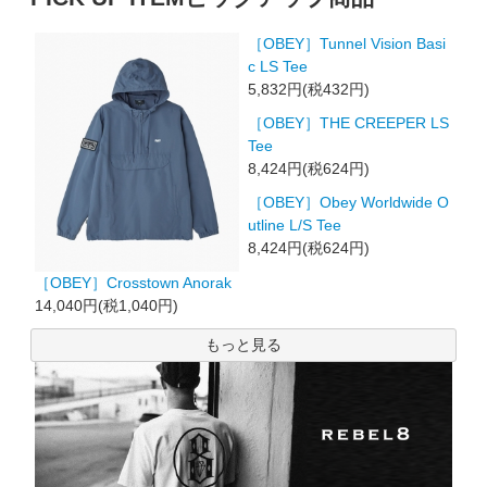
［OBEY］Tunnel Vision Basi
c LS Tee
5,832円(税432円)
［OBEY］THE CREEPER LS
Tee
8,424円(税624円)
［OBEY］Obey Worldwide O
utline L/S Tee
8,424円(税624円)
［OBEY］Crosstown Anorak
14,040円(税1,040円)
もっと見る