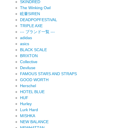
SKINDRED
The Winking Owl
眩暈SIREN
DEADPOPFESTiVAL
TRIPLE AXE
--- ブランド一覧 ---
adidas
asics
BLACK SCALE
BRIXTON
Collective
Deviluse
FAMOUS STARS AND STRAPS
GOOD WORTH
Herschel
HOTEL BLUE
HUF
Hurley
Lurk Hard
MISHKA
NEW BALANCE
NEWHATTAN