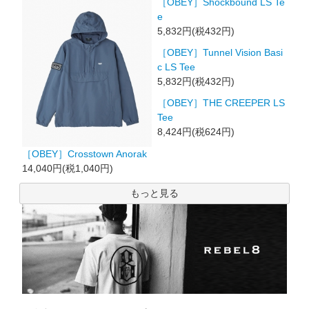
［OBEY］Shockbound LS Te
e
5,832円(税432円)
［OBEY］Tunnel Vision Basi
c LS Tee
5,832円(税432円)
［OBEY］THE CREEPER LS
Tee
8,424円(税624円)
［OBEY］Crosstown Anorak
14,040円(税1,040円)
もっと見る