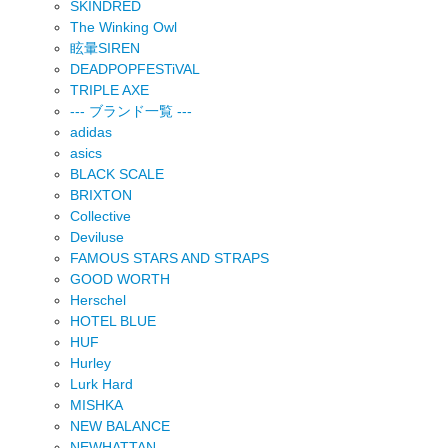
SKINDRED
The Winking Owl
眩暈SIREN
DEADPOPFESTiVAL
TRIPLE AXE
--- ブランド一覧 ---
adidas
asics
BLACK SCALE
BRIXTON
Collective
Deviluse
FAMOUS STARS AND STRAPS
GOOD WORTH
Herschel
HOTEL BLUE
HUF
Hurley
Lurk Hard
MISHKA
NEW BALANCE
NEWHATTAN