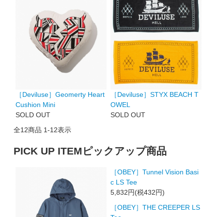
［Deviluse］Geomerty Heart
［Deviluse］STYX BEACH T
Cushion Mini
OWEL
SOLD OUT
SOLD OUT
全
12
商品
1
-
12
表示
PICK UP ITEM
ピックアップ商品
［OBEY］Tunnel Vision Basi
c LS Tee
5,832円(税432円)
［OBEY］THE CREEPER LS