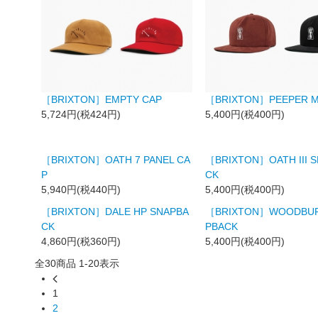
［BRIXTON］EMPTY CAP
［BRIXTON］PEEPER M
5,724円(税424円)
5,400円(税400円)
［BRIXTON］OATH 7 PANEL CA
［BRIXTON］OATH III 
P
CK
5,940円(税440円)
5,400円(税400円)
［BRIXTON］DALE HP SNAPBA
［BRIXTON］WOODBUR
CK
PBACK
4,860円(税360円)
5,400円(税400円)
全
30
商品
1
-
20
表示
1
2