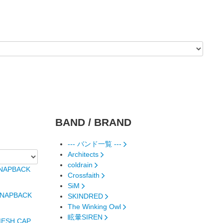
BAND / BRAND
--- バンド一覧 ---
Architects
coldrain
NAPBACK
Crossfaith
SiM
SNAPBACK
SKINDRED
The Winking Owl
眩暈SIREN
ESH CAP