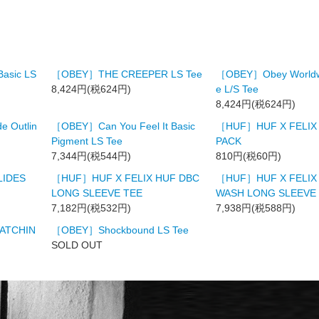
asic LS
［OBEY］THE CREEPER LS Tee
［OBEY］Obey Worldwi
8,424円(税624円)
e L/S Tee
8,424円(税624円)
 Outlin
［OBEY］Can You Feel It Basic
［HUF］HUF X FELIX
Pigment LS Tee
PACK
7,344円(税544円)
810円(税60円)
LIDES
［HUF］HUF X FELIX HUF DBC
［HUF］HUF X FELIX
LONG SLEEVE TEE
WASH LONG SLEEVE
7,182円(税532円)
7,938円(税588円)
ATCHIN
［OBEY］Shockbound LS Tee
SOLD OUT