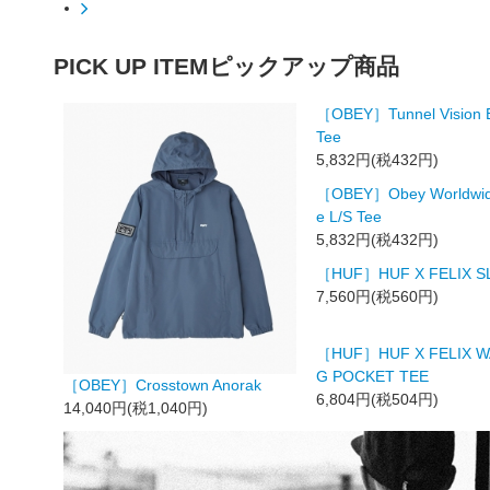
PICK UP ITEM
ピックアップ商品
［OBEY］Tunnel Vision B
Tee
5,832円(税432円)
［OBEY］Obey Worldwide
e L/S Tee
5,832円(税432円)
［HUF］HUF X FELIX S
7,560円(税560円)
［HUF］HUF X FELIX W
G POCKET TEE
［OBEY］Crosstown Anorak
6,804円(税504円)
14,040円(税1,040円)