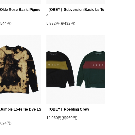
de Rose Basic Pigme
［OBEY］Subversion Basic Ls Te
e
税544円)
5,832円(税432円)
mble Lo-Fi Tie Dye LS
［OBEY］Roebling Crew
12,960円(税960円)
税624円)