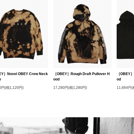
Y］Novel OBEY Crew Neck
［OBEY］Rough Draft Pullover H
［OBEY］To
e
ood
od
20円(税1,120円)
17,280円(税1,280円)
11,664円