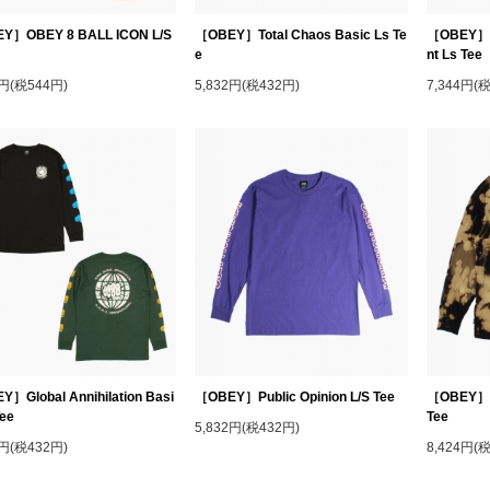
Y］OBEY 8 BALL ICON L/S
［OBEY］Total Chaos Basic Ls Te
［OBEY］Ol
e
nt Ls Tee
4円(税544円)
5,832円(税432円)
7,344円(
］Global Annihilation Basi
［OBEY］Public Opinion L/S Tee
［OBEY］Ju
Tee
Tee
5,832円(税432円)
2円(税432円)
8,424円(