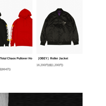
tal Chaos Pullover Ho
［OBEY］Roller Jacket
16,200円(税1,200円)
(税864円)