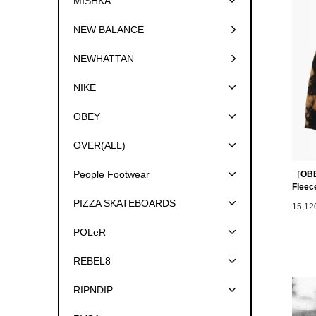
MISHKA
NEW BALANCE
NEWHATTAN
NIKE
OBEY
OVER(ALL)
People Footwear
［OBE
Fleec
PIZZA SKATEBOARDS
15,1
POLeR
REBEL8
RIPNDIP