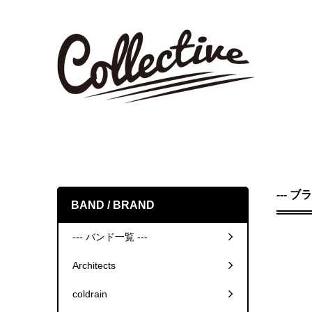
--- ブ
BAND / BRAND
--- バンド一覧 ---
Architects
coldrain