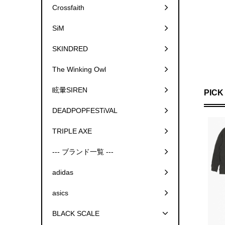
Crossfaith
SiM
SKINDRED
現在取
The Winking Owl
眩暈SIREN
PICK
DEADPOPFESTiVAL
TRIPLE AXE
--- ブランド一覧 ---
adidas
asics
BLACK SCALE