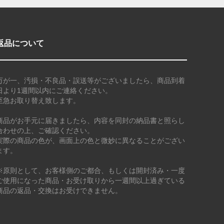
返品について
万が一、汚損・不良品・誤送等がございましたら、商品到着
日より1週間以内にご連絡ください。
至急お取り替え致します。
商品がお手元に届きましたら、内容を同封の納品書と照らし
合わせの上、ご確認ください。
実際の商品の色が、画面上の色と微妙に異なることがござい
ます。
※原則として、お客様側のご都合、もしくは開封済み・一度
ご使用になった商品・お受け取りから一週間以上過ぎている
商品の返品・交換はお受けできません。