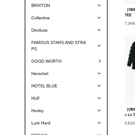
BRIXTON
［OBE
TEE
Collective
7,34
Deviluse
FAMOUS STARS AND STRA
PS
GOOD WORTH
Herschel
HOTEL BLUE
HUF
［OBEY
Hurley
c Ls 
Lurk Hard
5,83