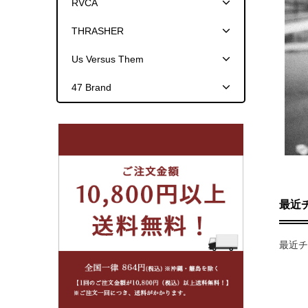
RVCA
THRASHER
Us Versus Them
47 Brand
最近
最近チ