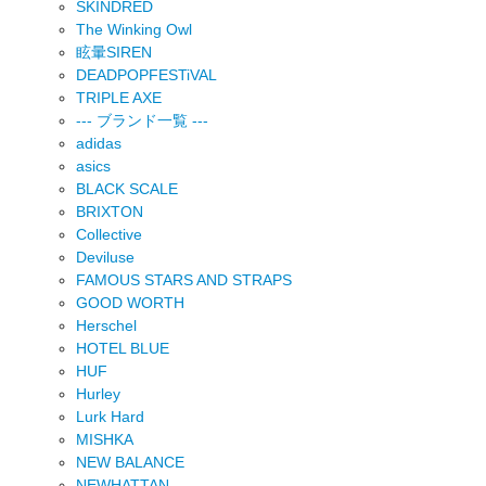
SKINDRED
The Winking Owl
眩暈SIREN
DEADPOPFESTiVAL
TRIPLE AXE
--- ブランド一覧 ---
adidas
asics
BLACK SCALE
BRIXTON
Collective
Deviluse
FAMOUS STARS AND STRAPS
GOOD WORTH
Herschel
HOTEL BLUE
HUF
Hurley
Lurk Hard
MISHKA
NEW BALANCE
NEWHATTAN