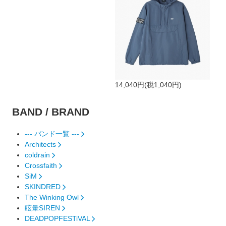
14,040円(税1,040円)
BAND / BRAND
--- バンド一覧 ---
Architects
coldrain
Crossfaith
SiM
SKINDRED
The Winking Owl
眩暈SIREN
DEADPOPFESTiVAL