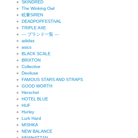
SKINDRED
The Winking Owl
眩暈SIREN
DEADPOPFESTiVAL
TRIPLE AXE
--- ブランド一覧 ---
adidas
asics
BLACK SCALE
BRIXTON
Collective
Deviluse
FAMOUS STARS AND STRAPS
GOOD WORTH
Herschel
HOTEL BLUE
HUF
Hurley
Lurk Hard
MISHKA
NEW BALANCE
NEWHATTAN