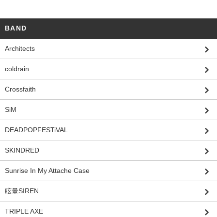
BAND
Architects
coldrain
Crossfaith
SiM
DEADPOPFESTiVAL
SKINDRED
Sunrise In My Attache Case
眩暈SIREN
TRIPLE AXE