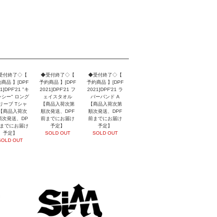
受付終了◇【
◆受付終了◇【
◆受付終了◇【
商品 】[DPF
予約商品 】[DPF
予約商品 】[DPF
1]DPF'21 "キ
2021]DPF'21 フ
2021]DPF'21 ラ
シー" ロング
ェイスタオル
バーバンド A
リーブ Tシャ
【商品入荷次第
【商品入荷次第
【商品入荷次
順次発送、DPF
順次発送、DPF
順次発送、DP
前までにお届け
前までにお届け
前までにお届け
予定】
予定】
予定】
SOLD OUT
SOLD OUT
SOLD OUT