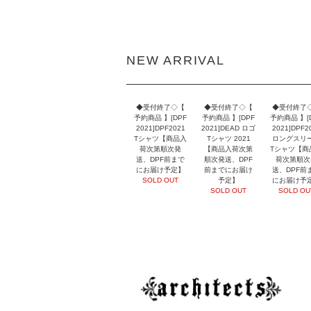
NEW ARRIVAL
◆受付終了◇【
◆受付終了◇【
◆受付終了
予約商品 】[DPF
予約商品 】[DPF
予約商品 】[
2021]DPF2021
2021]DEAD ロゴ
2021]DPF2
Tシャツ【商品入
Tシャツ 2021
ロングスリ
荷次第順次発
【商品入荷次第
Tシャツ【商
送、DPF前まで
順次発送、DPF
荷次第順次
にお届け予定】
前までにお届け
送、DPF前
SOLD OUT
予定】
にお届け予
SOLD OUT
SOLD OU