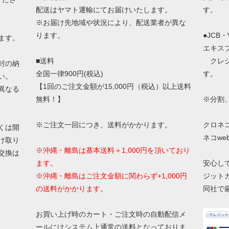
配送はヤマト運輸にてお届けいたします。
す。
※お届け先地域や状況により、配送業者が異な
ります。
●JCB
ます。
エキス
■送料
クレジ
封の納
全国一律900円(税込)
す。
い。
【1回のご注文金額が15,000円（税込）以上送料
異なる
無料！】
※分割
※ご注文一回につき、送料がかかります。
クロネ
くは開
ネコw
け取り
※沖縄・離島は基本送料＋1,000円を頂いており
交換は
ます。
安心し
※沖縄・離島はご注文金額に関わらず+1,000円
ジット
の送料がかかります。
同社で
お買い上げ時のカート・ご注文時の自動配信メ
ールにはシステム上通常の送料となっておりま