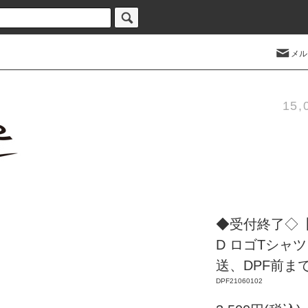
メル
15
◆受付終了◇【 予
D ロゴTシャツ
送、DPF前ま
DPF21060102