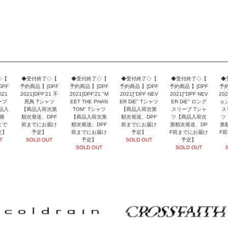
◇【
◆受付終了◇【
◆受付終了◇【
◆受付終了◇【
◆受付終了◇【
◆
DPF
予約商品 】[DPF
予約商品 】[DPF
予約商品 】[DPF
予約商品 】[DPF
予約
021
2021]DPF'21 不
2021]DPF'21 "M
2021]"DPF NEV
2021]"DPF NEV
202
ーブ
死鳥 Tシャツ
EET THE PHAN
ER DiE" Tシャツ
ER DiE" ロング
ョン
品入
【商品入荷次第
TOM" Tシャツ
【商品入荷次第
スリーブ Tシャ
ス
発
順次発送、DPF
【商品入荷次第
順次発送、DPF
ツ【商品入荷次
ツ
まで
前までにお届け
順次発送、DPF
前までにお届け
第順次発送、DP
第
定】
予定】
前までにお届け
予定】
F前までにお届け
F
T
SOLD OUT
予定】
SOLD OUT
予定】
SOLD OUT
SOLD OUT