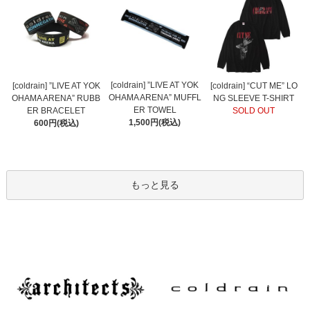
[coldrain] ”LIVE AT YOK
[coldrain] ”LIVE AT YOK
[coldrain] “CUT ME” LO
OHAMA ARENA” MUFFL
OHAMA ARENA” RUBB
NG SLEEVE T-SHIRT
ER TOWEL
ER BRACELET
SOLD OUT
1,500円(税込)
600円(税込)
もっと見る