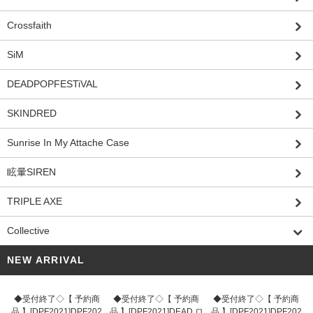
Crossfaith
SiM
DEADPOPFESTiVAL
SKINDRED
Sunrise In My Attache Case
眩暈SIREN
TRIPLE AXE
Collective
NEW ARRIVAL
◆受付終了◇【 予約商
◆受付終了◇【 予約商
◆受付終了◇【 予約商
品 】[DPF2021]DPF202
品 】[DPF2021]DEAD ロ
品 】[DPF2021]DPF202