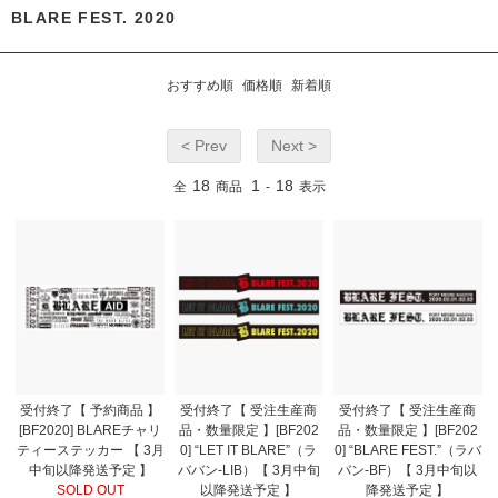
BLARE FEST. 2020
おすすめ順
価格順
新着順
< Prev
Next >
18
1
18
全
商品
-
表示
受付終了【 予約商品 】
受付終了【 受注生産商
受付終了【 受注生産商
[BF2020] BLAREチャリ
品・数量限定 】[BF202
品・数量限定 】[BF202
ティーステッカー 【 3月
0] “LET IT BLARE”（ラ
0] “BLARE FEST.”（ラバ
中旬以降発送予定 】
ババン-LIB）【 3月中旬
バン-BF）【 3月中旬以
SOLD OUT
以降発送予定 】
降発送予定 】