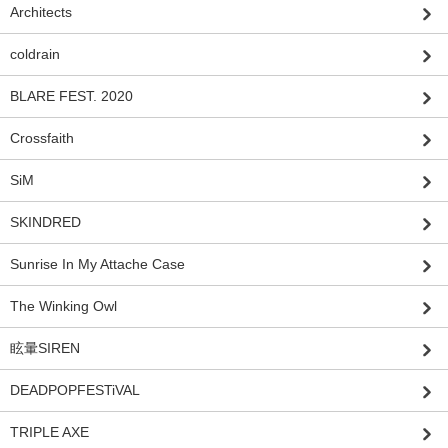
Architects
coldrain
BLARE FEST. 2020
Crossfaith
SiM
SKINDRED
Sunrise In My Attache Case
The Winking Owl
眩暈SIREN
DEADPOPFESTiVAL
TRIPLE AXE