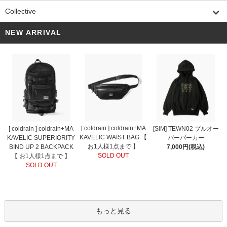
Collective
NEW ARRIVAL
[ coldrain ] coldrain+MA
[ coldrain ] coldrain+MA
[SiM] TEWN02 プルオー
KAVELIC WAIST BAG 【
KAVELIC SUPERIORITY
バーパーカー
お1人様1点まで 】
BIND UP 2 BACKPACK
7,000円(税込)
SOLD OUT
【 お1人様1点まで 】
SOLD OUT
もっと見る