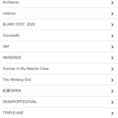
Architects
coldrain
BLARE FEST. 2020
Crossfaith
SiM
SKINDRED
Sunrise In My Attache Case
The Winking Owl
眩暈SIREN
DEADPOPFESTiVAL
TRIPLE AXE