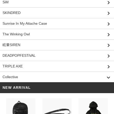
SiM
SKINDRED
Sunrise In My Attache Case
The Winking Owl
眩暈SIREN
DEADPOPFESTiVAL
TRIPLE AXE
Collective
NEW ARRIVAL