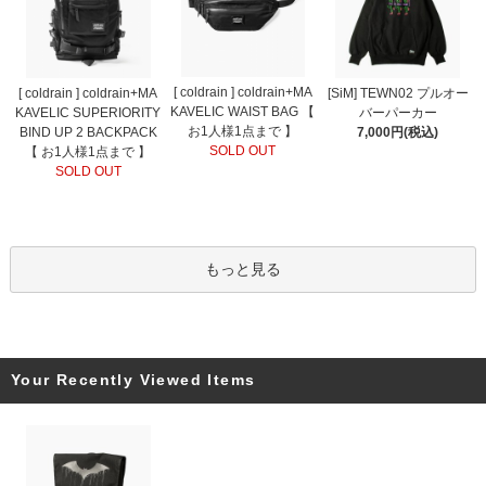
[ coldrain ] coldrain+MA
[ coldrain ] coldrain+MA
[SiM] TEWN02 プルオー
KAVELIC WAIST BAG 【
KAVELIC SUPERIORITY
バーパーカー
お1人様1点まで 】
BIND UP 2 BACKPACK
7,000円(税込)
SOLD OUT
【 お1人様1点まで 】
SOLD OUT
もっと見る
Your Recently Viewed Items