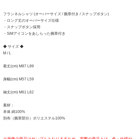
フランネルシャツ (オーバーサイズ / 腕章付き / スナップボタン)
・ロング丈のオーバーサイズ仕様
・スナップボタン採用
・SiMアイコンをあしらった腕章付き
◆ サイズ ◆
M / L
着丈(cm) M87 L89
身幅(cm) M57 L59
袖丈(cm) M61 L62
素材：
本体 綿100%
別布（腕章部分）ポリエステル100%
※画像の商品はサンプルとなりますため、実際の商品とは、色・仕様や