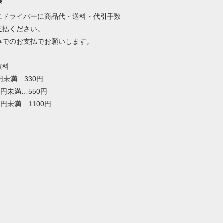
換
にドライバーに商品代・送料・代引手数
支払ください。
みでのお支払でお願いします。
数料
0円未満…330円
00円未満…550円
00円未満…1100円