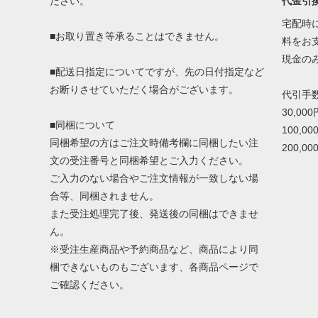
代金引
ださい。
宅配時
■お取り置き等承ることはできません。
料をお
現金の
■配送日指定についてですが、先の日付指定など
お断りさせていただく場合がございます。
代引手
30,00
■同梱について
100,0
同梱希望の方はご注文時備考欄に同梱したい注
200,0
文の受注番号と同梱希望とご入力ください。
ご入力のない場合やご注文情報が一致しない場
合等、同梱されません。
また受注処理完了後、発送後の同梱はできませ
ん。
※受注生産商品や予約商品など、商品により同
梱できないものもございます、各商品ページで
ご確認ください。