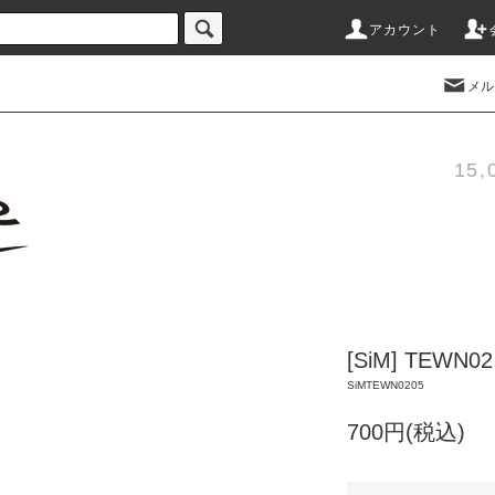
アカウント
メル
15
[SiM] TE
SiMTEWN0205
700円(税込)