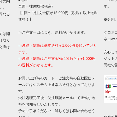
封の納
全国一律900円(税込)
す。
い。
【1回のご注文金額が15,000円（税込）以上送料
異なる
無料！】
※分割
※ご注文一回につき、送料がかかります。
クロネ
くは開
ネコw
け取り
※沖縄・離島は基本送料＋1,000円を頂いており
交換は
ます。
安心し
※沖縄・離島はご注文金額に関わらず+1,000円
ジット
の送料がかかります。
同社で
お買い上げ時のカート・ご注文時の自動配信メ
ールにはシステム上通常の送料となっておりま
す。
受注処理完了後、受注確認メールにて正式な送
料をお知らせいたします。
予めご了承ください。詳しくはお問い合わせく