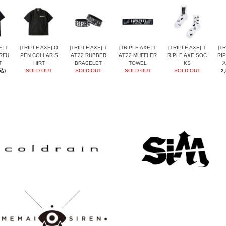
E] T
[TRIPLE AXE] O
[TRIPLE AXE] T
[TRIPLE AXE] T
[TRIPLE AXE] T
[TR
RFU
PEN COLLAR S
AT'22 RUBBER
AT'22 MUFFLER
RIPLE AXE SOC
RI
T
HIRT
BRACELET
TOWEL
KS
込)
SOLD OUT
SOLD OUT
SOLD OUT
SOLD OUT
2