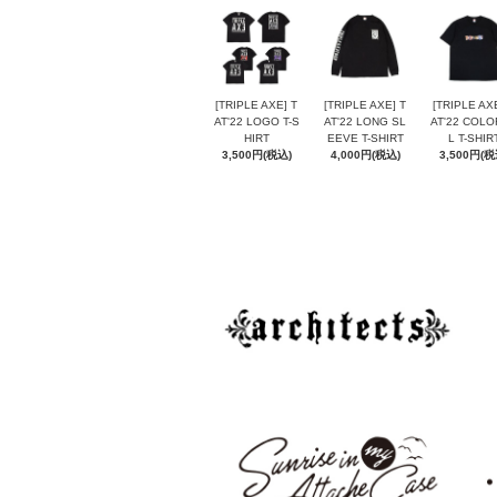
[TRIPLE AXE] T
[TRIPLE AXE] T
[TRIPLE AX
AT'22 LOGO T-S
AT'22 LONG SL
AT'22 COLO
HIRT
EEVE T-SHIRT
L T-SHIR
3,500円(税込)
4,000円(税込)
3,500円(税