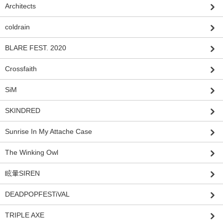
Architects
coldrain
BLARE FEST. 2020
Crossfaith
SiM
SKINDRED
Sunrise In My Attache Case
The Winking Owl
眩暈SIREN
DEADPOPFESTiVAL
TRIPLE AXE