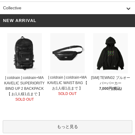
Collective
NEW ARRIVAL
[ coldrain ] coldrain+MA
[ coldrain ] coldrain+MA
[SiM] TEWN02 プルオー
KAVELIC WAIST BAG 【
KAVELIC SUPERIORITY
バーパーカー
お1人様1点まで 】
BIND UP 2 BACKPACK
7,000円(税込)
SOLD OUT
【 お1人様1点まで 】
SOLD OUT
もっと見る