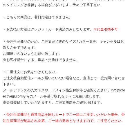
のタイミングは前後する場合がございます、予めご了承下さい。
・こちらの商品は、着日指定はできません。
・お支払い方法はクレジットカード決済のみとなります。
※代金引換不可
・受注生産商品のため、ご注文完了後のサイズ / カラー変更、キャンセルはお
断りさせて頂きます。
お間違いのないようお願い致します。
※お客様都合による、返品・交換はできません。
・二重注文にお気をつけください。
ご注文後自動配信メールが届いていない場合など、当店まで一度お問い合わせ
下さい。
メールアドレスの入力ミスや、ドメイン指定解除等ご確認ください。
info@coll
ectivejp.com
からのメールを受け取れるようにお願い致します。
※会員登録していただきますと、ご注文履歴をご確認頂けます。
・受注生産商品と通常商品を同じカートでご一緒にご注文いただいた場合、受
注生産商品が納品され次第、ご一緒の発送となりますので、ご注意ください。