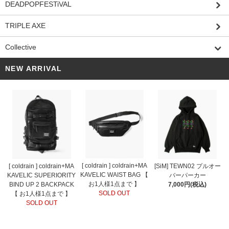
DEADPOPFESTiVAL
TRIPLE AXE
Collective
NEW ARRIVAL
[ coldrain ] coldrain+MA
[ coldrain ] coldrain+MA
[SiM] TEWN02 プルオー
KAVELIC WAIST BAG 【
KAVELIC SUPERIORITY
バーパーカー
お1人様1点まで 】
BIND UP 2 BACKPACK
7,000円(税込)
SOLD OUT
【 お1人様1点まで 】
SOLD OUT