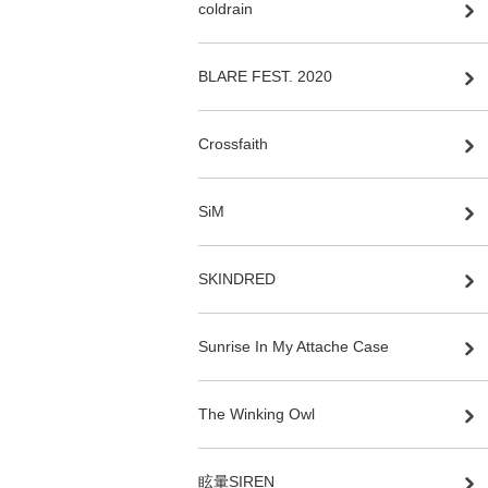
coldrain
BLARE FEST. 2020
Crossfaith
SiM
SKINDRED
Sunrise In My Attache Case
The Winking Owl
眩暈SIREN