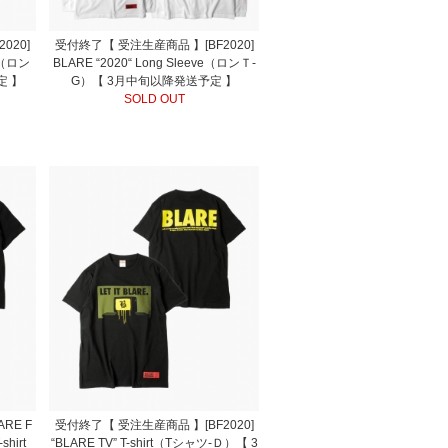
020]
受付終了【 受注生産商品 】[BF2020]
ve（ロン
BLARE “2020“ Long Sleeve（ロンＴ-
定 】
G）【 3月中旬以降発送予定 】
SOLD OUT
RE F
受付終了【 受注生産商品 】[BF2020]
shirt
“BLARE TV” T-shirt（Tシャツ-Ｄ）【 3