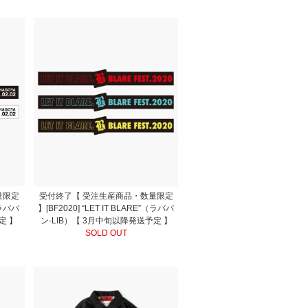
量限定
受付終了【 受注生産商品・数量限定
（ラババ
】[BF2020] “LET IT BLARE”（ラババ
定 】
ン-LIB）【 3月中旬以降発送予定 】
SOLD OUT