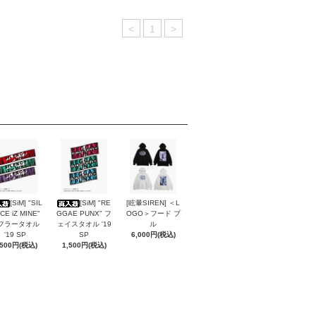
<
1
>
[SiM] "SIL
[SiM] "RE
[眩暈SIREN] ＜L
CE iZ MINE"
GGAE PUNX" フ
OGO＞フード プ
フラータオル
ェイスタオル '19
ル
'19 SP
SP
6,000円(税込)
,500円(税込)
1,500円(税込)