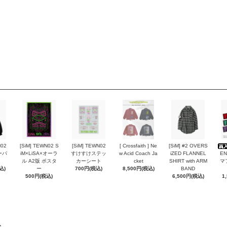
N02
[SiM] TEWN02 S
[SiM] TEWN02
[ Crossfaith ] Ne
[SiM] #2 OVERS
ーパ
iM×LiSA×オーラ
すけすけステッ
w Acid Coach Ja
iZED FLANNEL
EN
ル A2版 ポスタ
カーシート
cket
SHIRT with ARM
マ
込)
ー
700円(税込)
8,500円(税込)
BAND
500円(税込)
6,500円(税込)
1