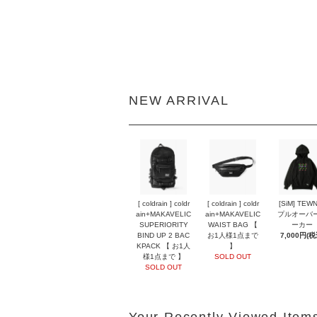
NEW ARRIVAL
[ coldrain ] coldr
[ coldrain ] coldr
[SiM] TEW
ain+MAKAVELIC
ain+MAKAVELIC
プルオーバ
SUPERIORITY
WAIST BAG 【
ーカー
BIND UP 2 BAC
お1人様1点まで
7,000円(税
KPACK 【 お1人
】
様1点まで 】
SOLD OUT
SOLD OUT