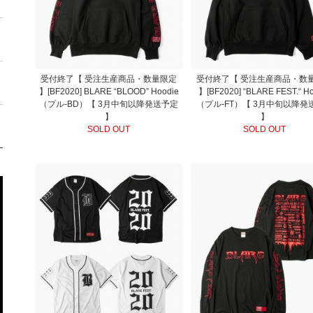
受付終了【 受注生産商品・数量限定
受付終了【 受注生産商品・数
】[BF2020] BLARE “BLOOD” Hoodie
】[BF2020] “BLARE FEST.“ H
（プル-BD）【 3月中旬以降発送予定
（プル-FT）【 3月中旬以降発
】
】
SOLD OUT
SOLD OUT