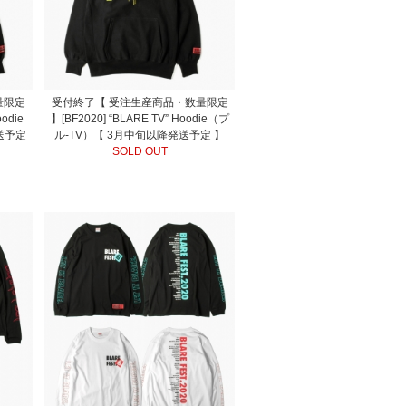
量限定
受付終了【 受注生産商品・数量限定
oodie
】[BF2020] “BLARE TV” Hoodie（プ
送予定
ル-TV）【 3月中旬以降発送予定 】
SOLD OUT