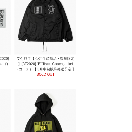
020]
受付終了【 受注生産商品・数量限定
ル-ロゴ）
】[BF2020] “B” Team Coach jacket
】
（コーチ）【 3月中旬以降発送予定 】
SOLD OUT