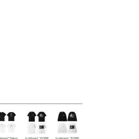
ldrain]"Silent
[coldrain] "FORE
[coldrain] "FORE