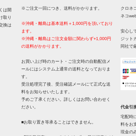
※ご注文一回につき、送料がかかります。
クロネ
くは開
ネコw
け取り
※沖縄・離島は基本送料＋1,000円を頂いており
交換は
ます。
安心し
※沖縄・離島はご注文金額に関わらず+1,000円
ジット
の送料がかかります。
同社で
お買い上げ時のカート・ご注文時の自動配信メ
ールにはシステム上通常の送料となっておりま
す。
受注処理完了後、受注確認メールにて正式な送
料をお知らせいたします。
予めご了承ください。詳しくはお問い合わせく
代金引
ださい。
宅配時
■お取り置き等承ることはできません。
料をお
現金の