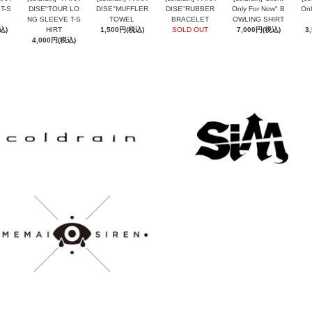
T-S
DISE"TOUR LO
DISE"MUFFLER
DISE"RUBBER
Only For Now" B
Onl
NG SLEEVE T-S
TOWEL
BRACELET
OWLING SHIRT
込)
HIRT
1,500円(税込)
SOLD OUT
7,000円(税込)
3
4,000円(税込)