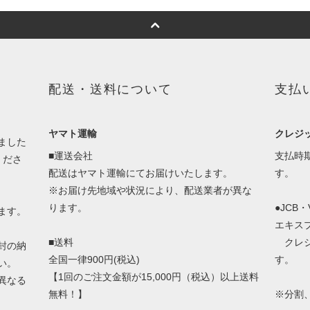
配送・送料について
支払
ヤマト運輸
クレジ
ました
■運送会社
支払時
くださ
配送はヤマト運輸にてお届けいたします。
す。
※お届け先地域や状況により、配送業者が異な
ります。
●JCB
ます。
エキス
■送料
クレジ
封の納
全国一律900円(税込)
す。
い。
【1回のご注文金額が15,000円（税込）以上送料
異なる
無料！】
※分割