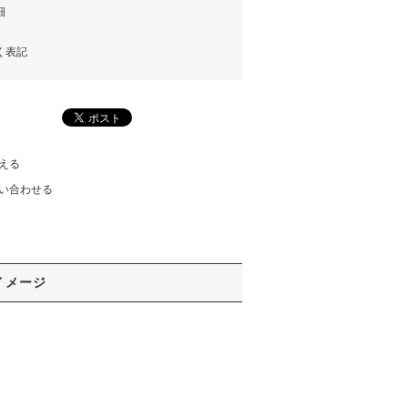
細
く表記
える
い合わせる
イメージ