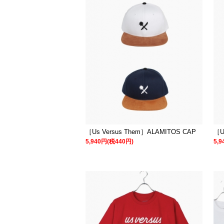
［Us Versus Them］ALAMITOS CAP
［U
5,940円(税440円)
5,