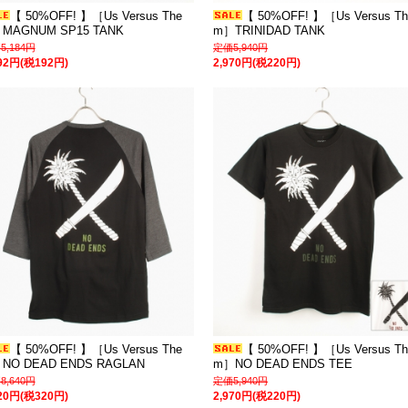
【 50%OFF! 】［Us Versus The
【 50%OFF! 】［Us Versus Th
MAGNUM SP15 TANK
m］TRINIDAD TANK
5,184円
定価5,940円
592円(税192円)
2,970円(税220円)
【 50%OFF! 】［Us Versus The
【 50%OFF! 】［Us Versus Th
NO DEAD ENDS RAGLAN
m］NO DEAD ENDS TEE
8,640円
定価5,940円
320円(税320円)
2,970円(税220円)