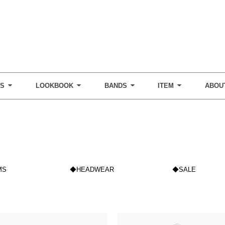
DS
LOOKBOOK
BANDS
ITEM
ABOU
MS
◆HEADWEAR
◆SALE