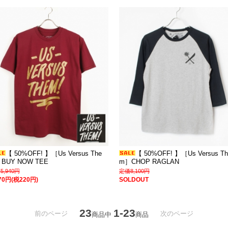
【 50%OFF! 】［Us Versus The
【 50%OFF! 】［Us Versus Th
BUY NOW TEE
m］CHOP RAGLAN
5,940円
定価8,100円
970円(税220円)
SOLDOUT
23
1-23
前のページ
次のページ
商品中
商品