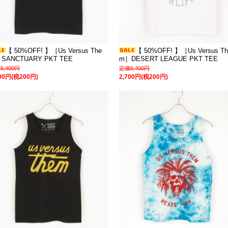
【 50%OFF! 】［Us Versus The
【 50%OFF! 】［Us Versus Th
SANCTUARY PKT TEE
m］DESERT LEAGUE PKT TEE
5,400円
定価5,400円
700円(税200円)
2,700円(税200円)