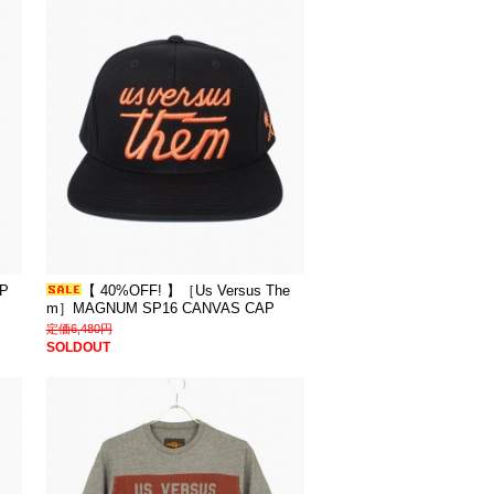
P
【 40%OFF! 】［Us Versus The
m］MAGNUM SP16 CANVAS CAP
定価6,480円
SOLDOUT