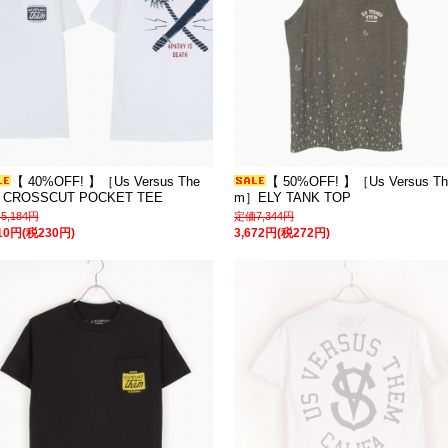
【 40%OFF! 】［Us Versus The
【 50%OFF! 】［Us Versus Th
CROSSCUT POCKET TEE
m］ELY TANK TOP
5,184円
定価7,344円
110円(税230円)
3,672円(税272円)