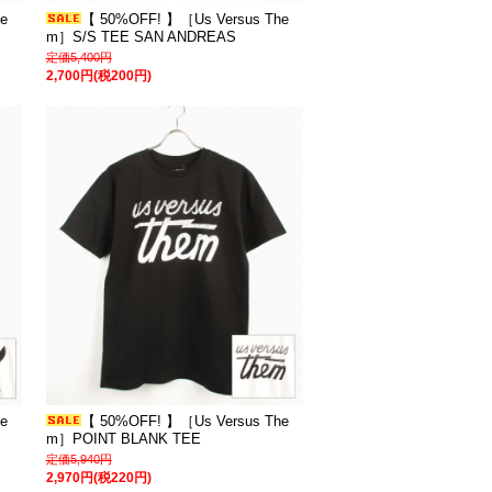
e
【 50%OFF! 】［Us Versus The
m］S/S TEE SAN ANDREAS
定価5,400円
2,700円(税200円)
e
【 50%OFF! 】［Us Versus The
m］POINT BLANK TEE
定価5,940円
2,970円(税220円)