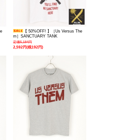
e
【 50%OFF! 】［Us Versus The
m］SANCTUARY TANK
定価5,184円
2,592円(税192円)