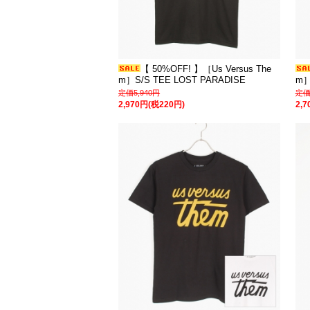
【 50%OFF! 】［Us Versus The
m］S/S TEE LOST PARADISE
m］
定価5,940円
定価
2,970円(税220円)
2,