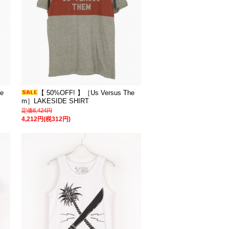
e
【 50%OFF! 】［Us Versus The
m］LAKESIDE SHIRT
定価8,424円
4,212円(税312円)