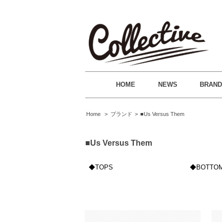
HOME
NEWS
BRAN
Home
>
ブランド
>
■Us Versus Them
■Us Versus Them
◆TOPS
◆BOTTO