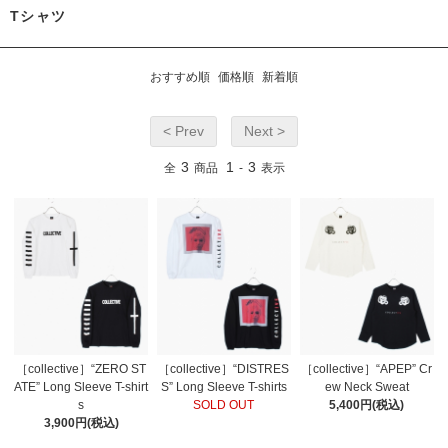
Tシャツ
おすすめ順
価格順
新着順
< Prev
Next >
3
1
3
全
商品
-
表示
［collective］“ZERO ST
［collective］“DISTRES
［collective］“APEP” Cr
ATE” Long Sleeve T-shirt
S” Long Sleeve T-shirts
ew Neck Sweat
s
SOLD OUT
5,400円(税込)
3,900円(税込)