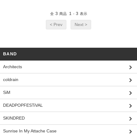
3
1
3
全
商品
-
表示
< Prev
Next >
BAND
Architects
coldrain
SiM
DEADPOPFESTiVAL
SKINDRED
Sunrise In My Attache Case