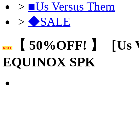
>
■Us Versus Them
>
◆SALE
【 50%OFF! 】［Us 
EQUINOX SPK