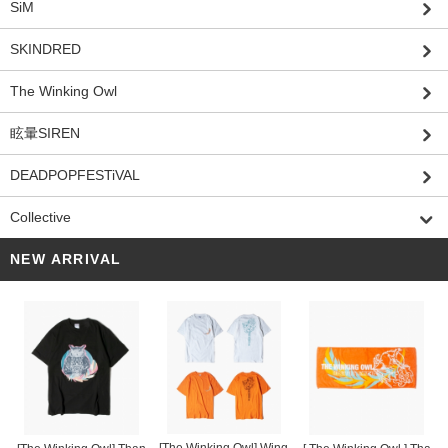
SiM
SKINDRED
The Winking Owl
眩暈SIREN
DEADPOPFESTiVAL
Collective
NEW ARRIVAL