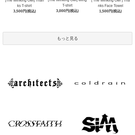
[The Winking Owl] Wing
[The Winking Owl] Than
[ The Winking Owl ] Tha
T-shirt
ks T-shirt
nks Face Towel
3,000円(税込)
3,500円(税込)
1,500円(税込)
もっと見る