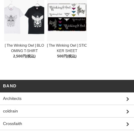
[ The Winking Owl ] BLO
[ The Winking Owl ] STIC
OMING T-SHIRT
KER SHEET
2,500円(税込)
500円(税込)
BAND
Architects
coldrain
Crossfaith