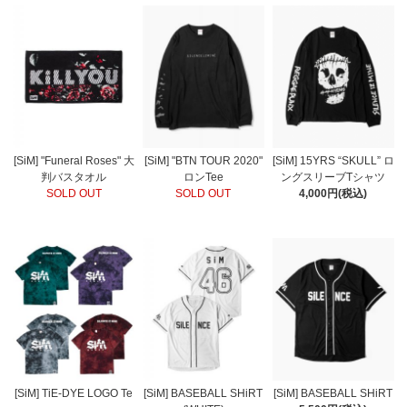
[SiM] "Funeral Roses" 大
[SiM] "BTN TOUR 2020"
[SiM] 15YRS “SKULL” ロ
判バスタオル
ロンTee
ングスリーブTシャツ
SOLD OUT
SOLD OUT
4,000円(税込)
[SiM] TiE-DYE LOGO Te
[SiM] BASEBALL SHiRT
[SiM] BASEBALL SHiRT