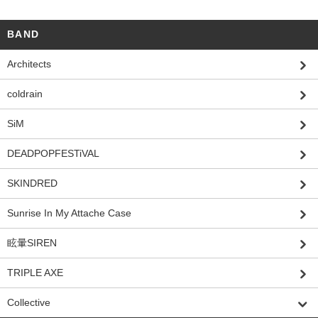
BAND
Architects
coldrain
SiM
DEADPOPFESTiVAL
SKINDRED
Sunrise In My Attache Case
眩暈SIREN
TRIPLE AXE
Collective