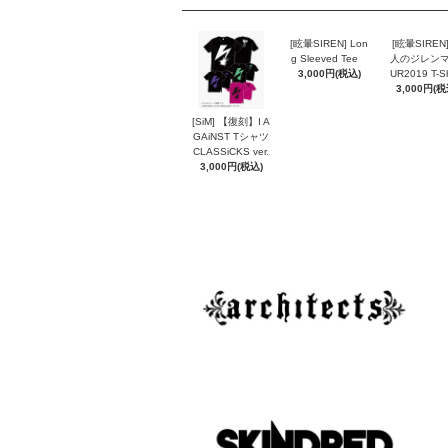
[眩暈SIREN] Lon
[眩暈SIREN
g Sleeved Tee
人のジレンマ
3,000円(税込)
UR2019 T-Sh
3,000円(税
[SiM] 【復刻】I A
GAiNST Tシャツ
CLASSiCKS ver.
3,000円(税込)