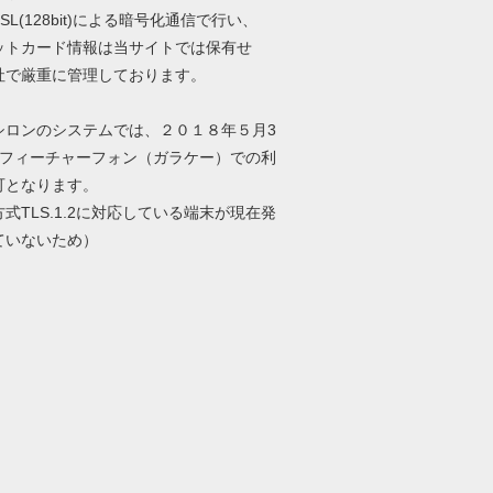
SL(128bit)による暗号化通信で行い、
ットカード情報は当サイトでは保有せ
社で厳重に管理しております。
シロンのシステムでは、２０１８年５月3
降フィーチャーフォン（ガラケー）での利
可となります。
式TLS.1.2に対応している端末が現在発
ていないため）