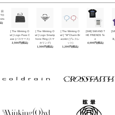
] 囚
TO
irts
込)
[ The Winking O
[ The Winking O
[ The Winking O
[SiM] SiM AND T
[Si
wl ] Logo Pass C
wl ] Logo Smartp
wl ] "W"Charm Br
HE FRiENDS Te
ase (パスケース)
hone Ring (スマ
acelet (ブレスレ
e
3
2,500円(税込)
ホリング)
ット)
4,000円(税込)
1,500円(税込)
1,200円(税込)