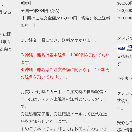
■送料
30,00
い。
全国一律864円(税込)
100,0
異なる
【1回のご注文金額が15,000円（税込）以上送料
200,0
無料！】
くは開
クレジ
※ご注文一回につき、送料がかかります。
け取り
交換は
※沖縄・離島は基本送料＋1,000円を頂いており
支払時
ます。
す。
※沖縄・離島はご注文金額に関わらず＋1,000円
の送料を頂いております。
※分割
お買い上げ時のカート・ご注文時の自動配信メ
クレジ
ールにはシステム上通常の送料となっておりま
式会社
す。
す。
受注処理完了後、受注確認メールにて正式な送
料をお知らせいたします。
安心し
予めご了承下さい。詳しくはお問い合わせ下さ
様の情