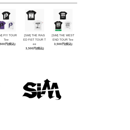
M] P!!! TOUR
[SiM] THE RAiS
[SiM] THE WEST
Tee
ED FiST TOUR T
END TOUR Tee
,500円(税込)
ee
3,500円(税込)
3,500円(税込)