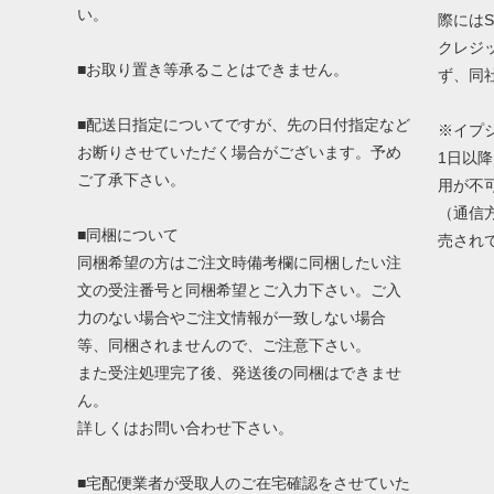
い。
際にはS
クレジ
■お取り置き等承ることはできません。
ず、同
■配送日指定についてですが、先の日付指定など
※イプ
お断りさせていただく場合がございます。予め
1日以
ご了承下さい。
用が不
（通信方
■同梱について
売され
同梱希望の方はご注文時備考欄に同梱したい注
文の受注番号と同梱希望とご入力下さい。ご入
力のない場合やご注文情報が一致しない場合
等、同梱されませんので、ご注意下さい。
また受注処理完了後、発送後の同梱はできませ
ん。
詳しくはお問い合わせ下さい。
■宅配便業者が受取人のご在宅確認をさせていた