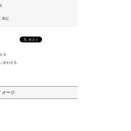
細
く表記
える
い合わせる
イメージ