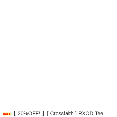
【 30%OFF! 】[ Crossfaith ] RXOD Tee