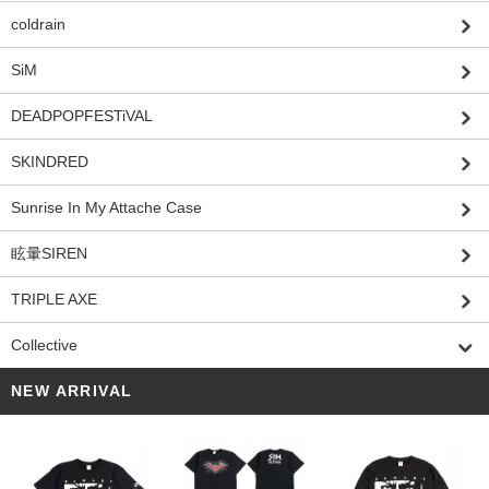
coldrain
SiM
DEADPOPFESTiVAL
SKINDRED
Sunrise In My Attache Case
眩暈SIREN
TRIPLE AXE
Collective
NEW ARRIVAL