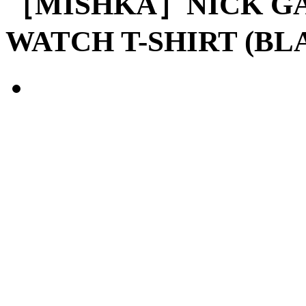
［MISHKA］NICK GA
WATCH T-SHIRT (BL