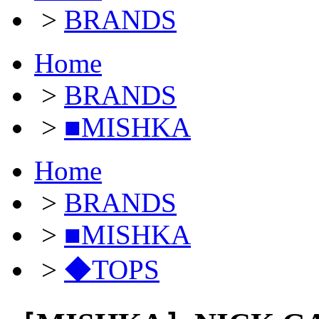
>
BRANDS
Home
>
BRANDS
>
■MISHKA
Home
>
BRANDS
>
■MISHKA
>
◆TOPS