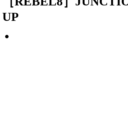
［REBEL8］JUNCTIO
UP