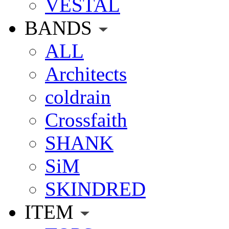
VESTAL
BANDS
ALL
Architects
coldrain
Crossfaith
SHANK
SiM
SKINDRED
ITEM