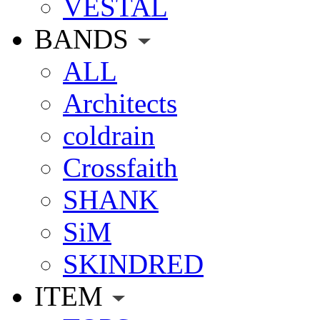
VESTAL
BANDS
ALL
Architects
coldrain
Crossfaith
SHANK
SiM
SKINDRED
ITEM