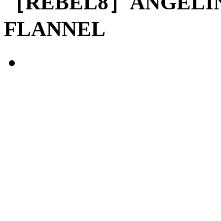
［REBEL8］ANGELIN
FLANNEL